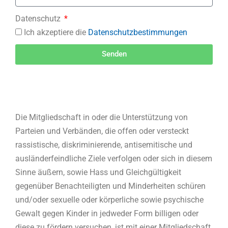
Datenschutz
Ich akzeptiere die
Datenschutzbestimmungen
Senden
A
l
t
e
Die Mitgliedschaft in oder die Unterstützung von
r
Parteien und Verbänden, die offen oder versteckt
n
rassistische, diskriminierende, antisemitische und
a
ausländerfeindliche Ziele verfolgen oder sich in diesem
t
Sinne äußern, sowie Hass und Gleichgültigkeit
i
gegenüber Benachteiligten und Minderheiten schüren
v
und/oder sexuelle oder körperliche sowie psychische
e
Gewalt gegen Kinder in jedweder Form billigen oder
:
diese zu fördern versuchen, ist mit einer Mitgliedschaft